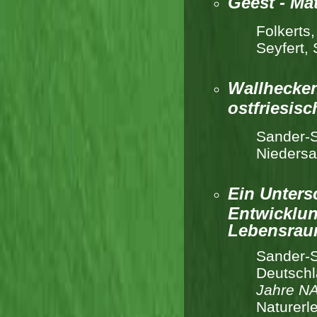
Geest - Ma
Folkerts
Seyfert,
Wallhecken
ostfriesis
Sander-S
Niedersa
Ein Unters
Entwicklun
Lebensra
Sander-S
Deutschl
Jahre NA
Naturerl