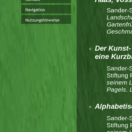
Sander-S
Landscha
Gartenfrü
Geschm
Der Kunst-
eine Kurzb
Sander-S
Stiftung
seinem L
Pagels. 
Alphabetis
Sander-S
Stiftung